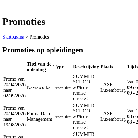
Promoties
Startpagina
>
Promoties
Promoties op opleidingen
Titel van de
Type
Beschrijving
Plaats
Tijd
opleiding
SUMMER
Promo van
SCHOOL |
Van 0
20/04/2026
TASE
Navisworks
presentiel
20% de
09 op
naar
Luxembourg
remise
09 - 
02/09/2026
directe !
SUMMER
Promo van
SCHOOL |
Van 1
20/04/2026
Forma Data
TASE
presentiel
20% de
08 op
naar
Management
Luxembourg
remise
08 - 
19/08/2026
directe !
SUMMER
Promo van