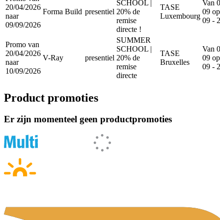
SCHOOL |
Van 0
20/04/2026
TASE
Forma Build
presentiel
20% de
09 op
naar
Luxembourg
remise
09 - 
09/09/2026
directe !
SUMMER
Promo van
SCHOOL |
Van 0
20/04/2026
TASE
V-Ray
presentiel
20% de
09 op
naar
Bruxelles
remise
09 - 
10/09/2026
directe
Product promoties
Er zijn momenteel geen productpromoties