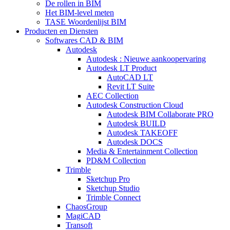
De rollen in BIM
Het BIM-level meten
TASE Woordenlijst BIM
Producten en Diensten
Softwares CAD & BIM
Autodesk
Autodesk : Nieuwe aankoopervaring
Autodesk LT Product
AutoCAD LT
Revit LT Suite
AEC Collection
Autodesk Construction Cloud
Autodesk BIM Collaborate PRO
Autodesk BUILD
Autodesk TAKEOFF
Autodesk DOCS
Media & Entertainment Collection
PD&M Collection
Trimble
Sketchup Pro
Sketchup Studio
Trimble Connect
ChaosGroup
MagiCAD
Transoft