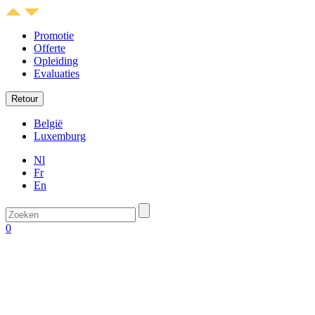
Promotie
Offerte
Opleiding
Evaluaties
Retour
België
Luxemburg
Nl
Fr
En
0